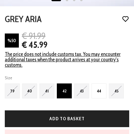
GREY ARIA
€ 91.99
%
50
€ 45.99
The price does not include customs tax. You may encounter
additional taxes when the product arrives at your country's
customs.
Size
39
40
41
42
43
44
45
ADD TO BASKET