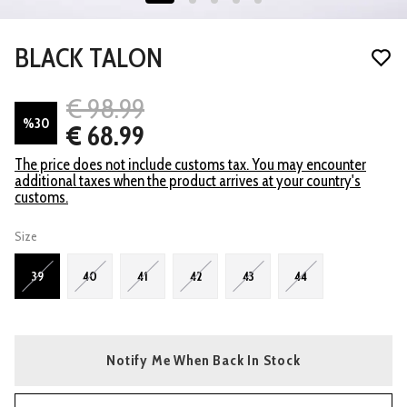
BLACK TALON
€ 98.99
%
30
€ 68.99
The price does not include customs tax. You may encounter
additional taxes when the product arrives at your country's
customs.
Size
39
40
41
42
43
44
Notify Me When Back In Stock