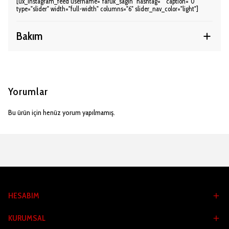
[ux_instagram_feed username="faruk_sagin" hashtag="" caption="0"
type="slider" width="full-width" columns="6" slider_nav_color="light"]
Bakım
Yorumlar
Bu ürün için henüz yorum yapılmamış.
HESABIM
KURUMSAL