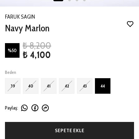
FARUK SAGIN
Navy Marlon
₺ 8,200
%
50
₺ 4,100
Beden
39
40
41
42
43
44
Paylaş
:
SEPETE EKLE