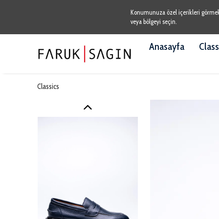
Konumunuza özel içerikleri görmek v
veya bölgeyi seçin.
Anasayfa
Class
Classics