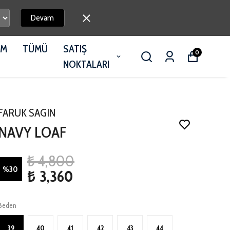
Devam
İM
TÜMÜ
SATIŞ
0
NOKTALARI
FARUK SAGIN
NAVY LOAF
₺ 4,800
%
30
₺ 3,360
Beden
39
40
41
42
43
44