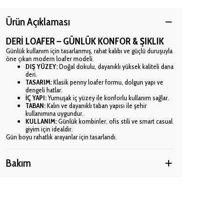
Ürün Açıklaması
DERİ LOAFER – GÜNLÜK KONFOR & ŞIKLIK
Günlük kullanım için tasarlanmış, rahat kalıbı ve güçlü duruşuyla
öne çıkan modern loafer modeli.
DIŞ YÜZEY:
Doğal dokulu, dayanıklı yüksek kaliteli dana
deri.
TASARIM:
Klasik penny loafer formu, dolgun yapı ve
dengeli hatlar.
İÇ YAPI:
Yumuşak iç yüzey ile konforlu kullanım sağlar.
TABAN:
Kalın ve dayanıklı taban yapısı ile şehir
kullanımına uygundur.
KULLANIM:
Günlük kombinler, ofis stili ve smart casual
giyim için idealdir.
Gün boyu rahatlık arayanlar için tasarlandı.
Bakım