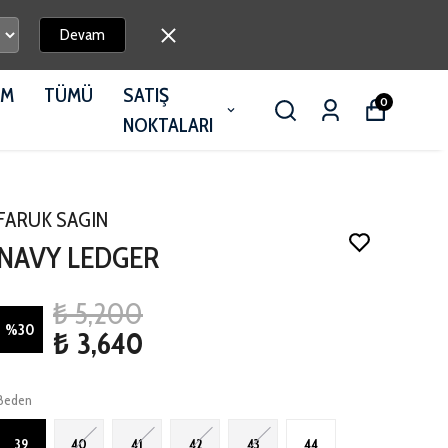
Devam
İM
TÜMÜ
SATIŞ
0
NOKTALARI
FARUK SAGIN
NAVY LEDGER
₺ 5,200
%
30
₺ 3,640
Beden
39
40
41
42
43
44