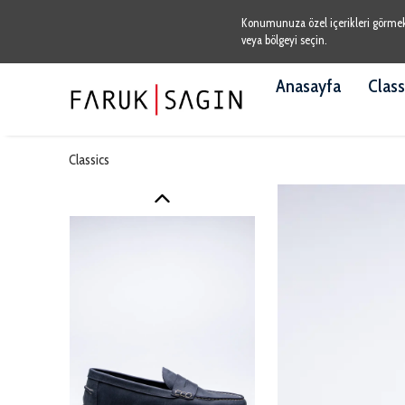
Konumunuza özel içerikleri görmek v
veya bölgeyi seçin.
Anasayfa
Class
Classics