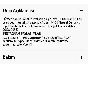
Ürün Açıklaması
Üstten bağcıklı Günlük Ayakkabı ;Dış Yüzeyi , %100 Naturel Deri
ve su geçirmez tekstil detaylı, İç Yüzeyi %100 Naturel Deri Arka
topuk tarafında kontrast renk ve Metal bağcık kancası detaylı
20SW00532
INSTAGRAM PAYLAŞIMLARI
[ux_instagram_feed username="faruk_sagin" hashtag=""
caption="0" type="slider" width="full-width" columns="6"
slider_nav_color="light"]
Bakım