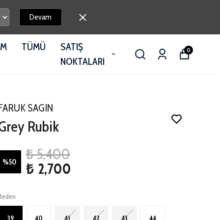
Devam
İM
TÜMÜ
SATIŞ
0
NOKTALARI
FARUK SAGIN
Grey Rubik
₺ 5,400
%
50
₺ 2,700
Beden
39
40
41
42
43
44