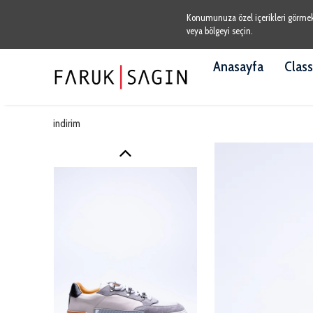
Konumunuza özel içerikleri görmek v
veya bölgeyi seçin.
Anasayfa
Class
indirim