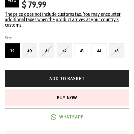
%
30
$ 79.99
The price does not include customs tax. You may encounter
additional taxes when the product arrives at your country's
customs.
Size
39
40
41
42
43
44
45
ADD TO BASKET
BUY NOW
WHATSAPP