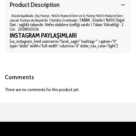
Product Description
Klasik
Ayakkabı ; Dış Yüzeyi ,
%100 Naturel Deri ve İç Yüzeyi
%100 Naturel Deri
TABAN : Kösele ( %100 Doğal
olarak
Türkiye de Büyük Bir Titizlikle Üretilmiştir.
Deri : sağlıklı tabandır. Nefes alabilme özelliği vardır ) Taban Yüksekliği : 2
Cm 20SW00036
INSTAGRAM PAYLAŞIMLARI
[ux_instagram_feed username="faruk_sagin" hashtag="" caption="0"
type="slider" width="full-width" columns="6" slider_nav_color="light"]
Comments
There are no comments for this product yet.