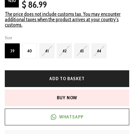
%
50
$ 86.99
The price does not include customs tax. You may encounter
additional taxes when the product arrives at your country's
customs.
Size
39
40
41
42
43
44
ADD TO BASKET
BUY NOW
WHATSAPP