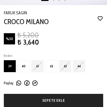
FARUK SAGIN
CROCO MILANO
₺ 5,200
%
30
₺ 3,640
Beden
39
40
41
42
43
44
Paylaş
:
SEPETE EKLE