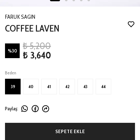
FARUK SAGIN
COFFEE LAVEN
₺ 5,200
%
30
₺ 3,640
Beden
39
40
41
42
43
44
Paylaş
:
SEPETE EKLE