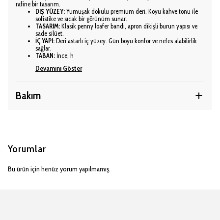
rafine bir tasarım.
DIŞ YÜZEY:
Yumuşak dokulu premium deri. Koyu kahve tonu ile
sofistike ve sıcak bir görünüm sunar.
TASARIM:
Klasik penny loafer bandı, apron dikişli burun yapısı ve
sade silüet.
İÇ YAPI:
Deri astarlı iç yüzey. Gün boyu konfor ve nefes alabilirlik
sağlar.
TABAN:
İnce, h
Devamını Göster
Bakım
Yorumlar
Bu ürün için henüz yorum yapılmamış.