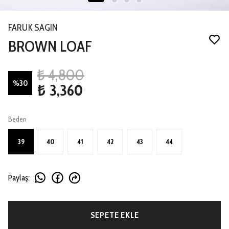
FARUK SAGIN
BROWN LOAF
₺ 4,800
%
30
₺ 3,360
Beden
39
40
41
42
43
44
Paylaş
:
SEPETE EKLE