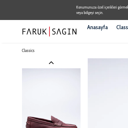
Konumunuza özel içerikleri görmek v
veya bölgeyi seçin.
Anasayfa
Class
Classics