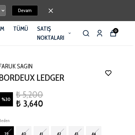
Devam
İM
TÜMÜ
SATIŞ
0
NOKTALARI
FARUK SAGIN
BORDEUX LEDGER
₺ 5,200
%
30
₺ 3,640
Beden
39
40
41
42
43
44