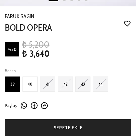
FARUK SAGIN
BOLD OPERA
₺ 5,200
%
30
₺ 3,640
Beden
39
40
41
42
43
44
Paylaş
:
SEPETE EKLE