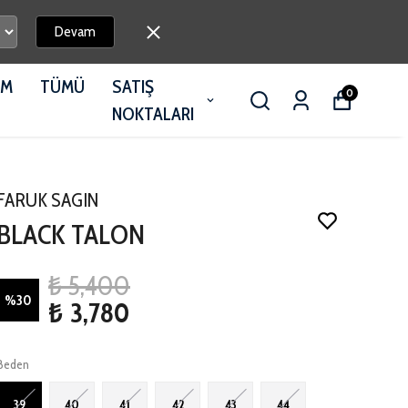
Devam
İM
TÜMÜ
SATIŞ
0
NOKTALARI
FARUK SAGIN
BLACK TALON
₺ 5,400
%
30
₺ 3,780
Beden
39
40
41
42
43
44