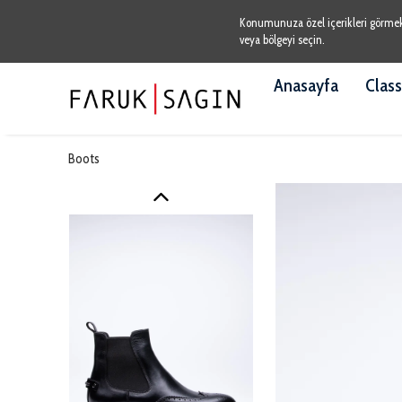
Konumunuza özel içerikleri görmek v
veya bölgeyi seçin.
Anasayfa
Class
Boots