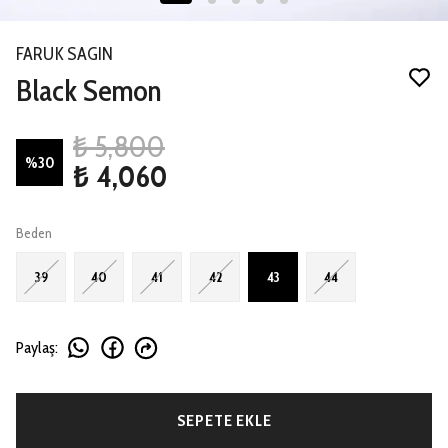
FARUK SAGIN
Black Semon
₺ 5,800
%
30
₺ 4,060
Beden
39
40
41
42
43
44
Paylaş
:
SEPETE EKLE