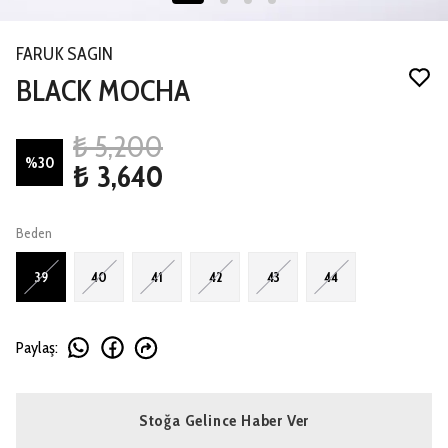
FARUK SAGIN
BLACK MOCHA
₺ 5,200
%
30
₺ 3,640
Beden
39
40
41
42
43
44
Paylaş
:
Stoğa Gelince Haber Ver