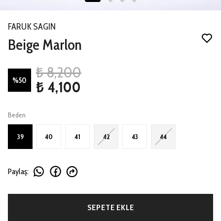
FARUK SAGIN
Beige Marlon
₺ 8,200
%
50
₺ 4,100
Beden
39
40
41
42
43
44
Paylaş
:
SEPETE EKLE