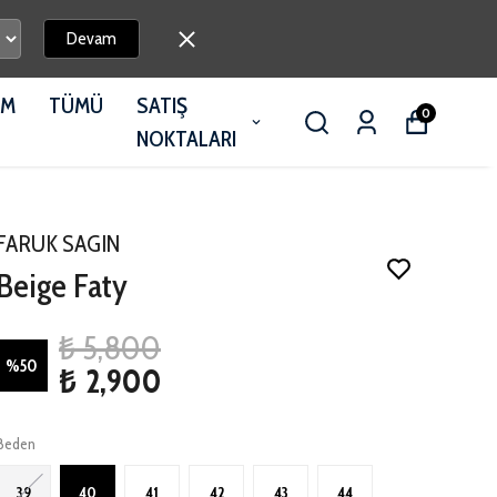
Devam
İM
TÜMÜ
SATIŞ
0
NOKTALARI
FARUK SAGIN
Beige Faty
₺ 5,800
%
50
₺ 2,900
Beden
39
40
41
42
43
44