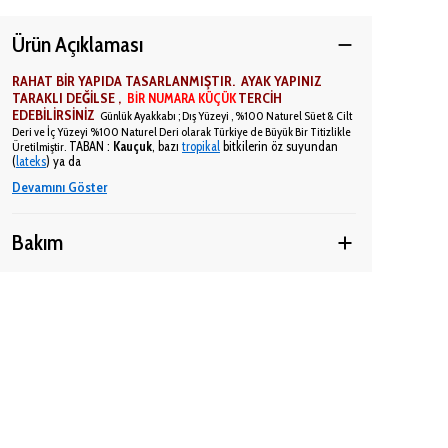
Ürün Açıklaması
RAHAT BİR YAPIDA TASARLANMIŞTIR. AYAK YAPINIZ
TARAKLI DEĞİLSE ,
TERCİH
BİR NUMARA KÜÇÜK
EDEBİLİRSİNİZ
Günlük
Ayakkabı ; Dış Yüzeyi ,
%100 Naturel Süet & Cilt
Deri ve İç Yüzeyi
%100 Naturel Deri olarak
Türkiye de Büyük Bir Titizlikle
TABAN :
Kauçuk
, bazı
tropikal
bitkilerin öz suyundan
Üretilmiştir.
(
lateks
) ya da
Devamını Göster
Bakım