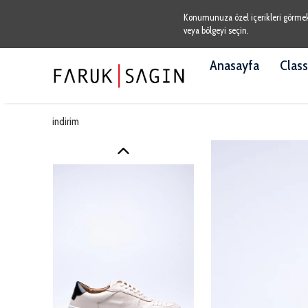
Konumunuza özel içerikleri görmek v
veya bölgeyi seçin.
Anasayfa
Class
indirim