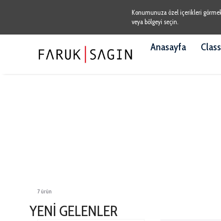
Konumunuza özel içerikleri görmek v
veya bölgeyi seçin.
Anasayfa
Class
7
ürün
YENİ GELENLER