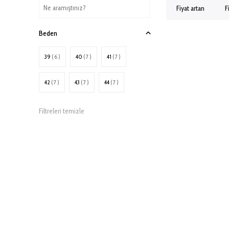
Fiyat artan
F
Beden
39
( 6 )
40
( 7 )
41
( 7 )
42
( 7 )
43
( 7 )
44
( 7 )
Filtreleri temizle