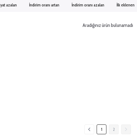
iyat azalan
İndirim oranı artan
İndirim oranı azalan
İlk eklenen
Aradığınız ürün bulunamadı
1
2