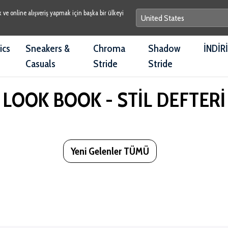
e online alışveriş yapmak için başka bir ülkeyi
ics
Sneakers &
Chroma
Shadow
İNDİR
Casuals
Stride
Stride
LOOK BOOK - STİL DEFTERİ
Yeni Gelenler TÜMÜ